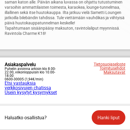
saman katon alle. Päivän aikana luvassa on ohjattu tutustuminen
varsoihin ammattilaisten toimesta, karaokea, lounge-tunnelmaa,
illallinen sekä itse huutokauppa. Ilta jatkuu vielä Sametti Loungen
jatkoilla bilebändin tahdissa. Tule viettämään vauhdikas ja viihtyisä
päivä huutokauppatunnelman keskelle!
Tapahtumaan sisäänpääsy maksuton, ravintolaliput myynnissä.
Ravintola Charme K18!
Asiakaspalvelu
Tietosuojaseloste
Toimitusehdot
Puhelin avoinna arkisin klo 8.00-
Maksutavat
22.00, viikonloppuisin klo 10.00-
18.00
0600-30005 (1,94€/min)
Etsi vastauksia
verkkosivujen chatissa
Usein kysytyt kysymykset
Haluatko osallistua?
Hanki liput