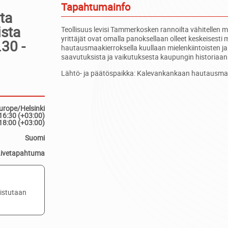
Tapahtumainfo
ta
ista
Teollisuus levisi Tammerkosken rannoilta vähitellen muu
yrittäjät ovat omalla panoksellaan olleet keskeisest
.30 -
hautausmaakierroksella kuullaan mielenkiintoisten ja 
saavutuksista ja vaikutuksesta kaupungin historiaan
Lähtö- ja päätöspaikka: Kalevankankaan hautausma
urope/Helsinki
16:30 (+03:00)
18:00 (+03:00)
Suomi
Livetapahtuma
listutaan