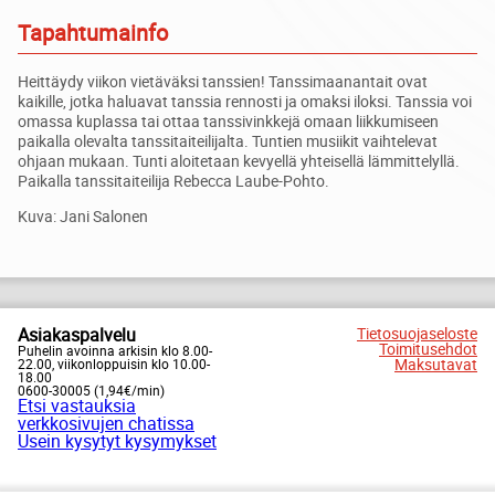
Tapahtumainfo
Heittäydy viikon vietäväksi tanssien! Tanssimaanantait ovat
kaikille, jotka haluavat tanssia rennosti ja omaksi iloksi. Tanssia voi
omassa kuplassa tai ottaa tanssivinkkejä omaan liikkumiseen
paikalla olevalta tanssitaiteilijalta. Tuntien musiikit vaihtelevat
ohjaan mukaan. Tunti aloitetaan kevyellä yhteisellä lämmittelyllä.
Paikalla tanssitaiteilija Rebecca Laube-Pohto.
Kuva: Jani Salonen
Asiakaspalvelu
Tietosuojaseloste
Toimitusehdot
Puhelin avoinna arkisin klo 8.00-
Maksutavat
22.00, viikonloppuisin klo 10.00-
18.00
0600-30005 (1,94€/min)
Etsi vastauksia
verkkosivujen chatissa
Usein kysytyt kysymykset