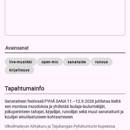
Avainsanat
live-musiikki
open-mic
sanataide
runous
kirjallisuus
Tapahtumainfo
Sanataiteen festivaali PYHÄ SANA 11.–12.9.2026 juhlistaa kieltä
sen monissa muodoissa ja yhdistää laulaja-lauluntekijät,
joikuperinteen taitajat, kirjailijat, runoilijat sekä muut sanataiturit ja
kuulijat ainutlaatuiseen kohtaamiseen
.
Ulkoilmalavat Aittakuru ja Tajukangas Pyhätunturin kupeessa