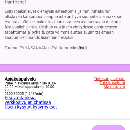
Harri Hertell
Esityspaikat eivät ole täysin esteettömiä, ja mm. Aittakurun
ulkolavan katsomoon saapumista on hyvä suunnitella ennakkoon.
Avustaja pääsee maksutta lipun ostaneen avustettavan mukana
festivaaliohjelmiin. Olethan etukäteen yhteydessä osoitteeseen
tapahtumat(a)pyha.fi
,
jotta voimme auttaa suunnittelemaan
saapumisen mahdollisimman helpoksi.
Tutustu PYHÄ SANAAN ja Pyhätunturiin
tästä
.
Asiakaspalvelu
Tietosuojaseloste
Toimitusehdot
Puhelin avoinna arkisin klo 8.00-
Maksutavat
22.00, viikonloppuisin klo 10.00-
18.00
0600-30005 (1,94€/min)
Etsi vastauksia
verkkosivujen chatissa
Usein kysytyt kysymykset