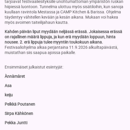
tarjoavat festivaaliesityksille unohtumattoman ympäristön ruskan
hiipiessä luontoon. Tunnelma ulottuu myös sisätiloihin, kun sanoja
kuullaan ravintola Mestassa ja CAMP Kitchen & Barissa. Ohjelma
täydentyy vähitellen kevään ja kesän aikana. Mukaan voi hakea
myös avoimen taiteilijahaun kautta.
Kahden päivän liput myydään neljässä erässä. Jokaisessa erässä
on rajallinen määrä lippuja, ja kun erä myydään loppuun, hinta
nousee. 2. erä lippuja tulee myyntiin toukokuun aikana.
Festivaaliohjelma alkaa perjantaina 11.9.2026 alkuiltapäivästä,
muistathan siis saapua ajoissa paikalle.
Ensimmäiset julkaistut esiintyjät:
Ànnàmàret
Asa
keiju
Pelkkä Poutanen
Sirpa Kähkönen
Pekka Juntti