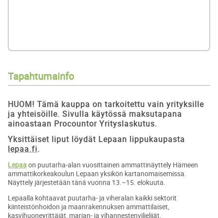
Tapahtumainfo
HUOM! Tämä kauppa on tarkoitettu vain yrityksille
ja yhteisöille. Sivulla käytössä maksutapana
ainoastaan Procountor Yrityslaskutus.
Yksittäiset liput löydät Lepaan lippukaupasta
lepaa.fi
.
Lepaa
on puutarha-alan vuosittainen ammattinäyttely Hämeen
ammattikorkeakoulun Lepaan yksikön kartanomaisemissa.
Näyttely järjestetään tänä vuonna 13.–15. elokuuta.
Lepaalla kohtaavat puutarha- ja viheralan kaikki sektorit
kiinteistönhoidon ja maanrakennuksen ammattilaiset,
kasvihuoneyrittäjät, marjan- ja vihannestenviljelijät,