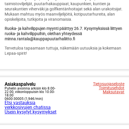
taimistoviljelijät, puutarhakauppiaat, kaupunkien, kuntien ja
seurakuntien viherväki ja golfkentänhoitajat sekä alan urakoitsijat.
Mukaan mahtuu myös maanviljelijöitä, kotipuutarhureita, alan
opiskelijoita, tutkijoita ja viranomaisia.
Ruoka- ja kahvilippujen myynti päättyy 26.7. Kysymyksissä liittyen
ruoka- ja kahvilippuihin, olethan yhteydessä
minna.rantala@kauppapuutarhaliitto.fi
Tervetuloa tapaamaan tuttuja, näkemään uutuuksia ja kokemaan
Lepaa-spirit!
Asiakaspalvelu
Tietosuojaseloste
Toimitusehdot
Puhelin avoinna arkisin klo 8.00-
Maksutavat
22.00, viikonloppuisin klo 10.00-
18.00
0600-30005 (1,94€/min)
Etsi vastauksia
verkkosivujen chatissa
Usein kysytyt kysymykset