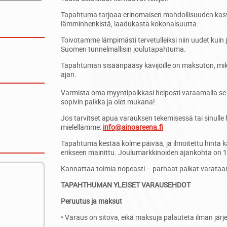
Tapahtuma tarjoaa erinomaisen mahdollisuuden kasva
lämminhenkistä, laadukasta kokonaisuutta.
Toivotamme lämpimästi tervetulleiksi niin uudet kui
Suomen tunnelmallisin joulutapahtuma.
Tapahtuman sisäänpääsy kävijöille on maksuton, mik
ajan.
Varmista oma myyntipaikkasi helposti varaamalla se
sopivin paikka ja olet mukana!
Jos tarvitset apua varauksen tekemisessä tai sinull
mielellämme:
info@ainoareena.fi
Tapahtuma kestää kolme päivää, ja ilmoitettu hinta katt
erikseen mainittu. Joulumarkkinoiden ajankohta on 
Kannattaa toimia nopeasti – parhaat paikat varata
TAPAHTHUMAN YLEISET VARAUSEHDOT
Peruutus ja maksut
• Varaus on sitova, eikä maksuja palauteta ilman jär