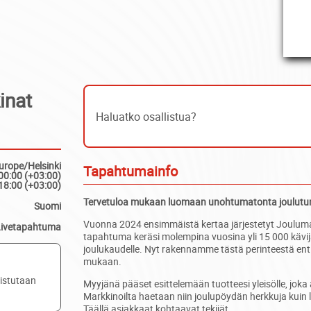
inat
Haluatko osallistua?
urope/Helsinki
Tapahtumainfo
00:00 (+03:00)
18:00 (+03:00)
Tervetuloa mukaan luomaan unohtumatonta joulutun
Suomi
Vuonna 2024 ensimmäistä kertaa järjestetyt Joulumar
Livetapahtuma
tapahtuma keräsi molempina vuosina yli 15 000 kävijä
joulukaudelle. Nyt rakennamme tästä perinteestä en
mukaan.
listutaan
Myyjänä pääset esittelemään tuotteesi yleisölle, joka 
Markkinoilta haetaan niin joulupöydän herkkuja kuin la
Täällä asiakkaat kohtaavat tekijät.