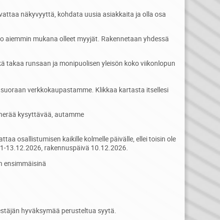
ttaa näkyvyyttä, kohdata uusia asiakkaita ja olla osa
n jo aiemmin mukana olleet myyjät. Rakennetaan yhdessä
ä takaa runsaan ja monipuolisen yleisön koko viikonlopun
 suoraan verkkokaupastamme. Klikkaa kartasta itsellesi
e herää kysyttävää, autamme
aa osallistumisen kaikille kolmelle päivälle, ellei toisin ole
11-13.12.2026, rakennuspäivä 10.12.2026.
an ensimmäisinä
jestäjän hyväksymää perusteltua syytä.