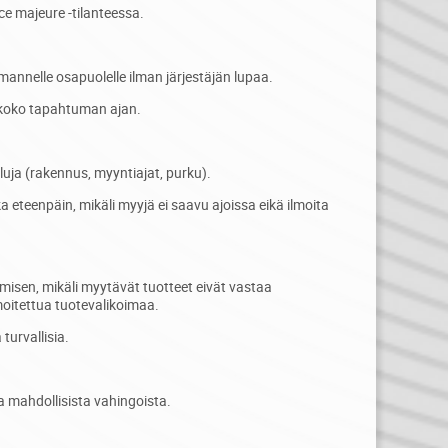
e majeure -tilanteessa.
mannelle osapuolelle ilman järjestäjän lupaa.
koko tapahtuman ajan.
ja (rakennus, myyntiajat, purku).
a eteenpäin, mikäli myyjä ei saavu ajoissa eikä ilmoita
misen, mikäli myytävät tuotteet eivät vastaa
moitettua tuotevalikoimaa.
turvallisia.
a mahdollisista vahingoista.