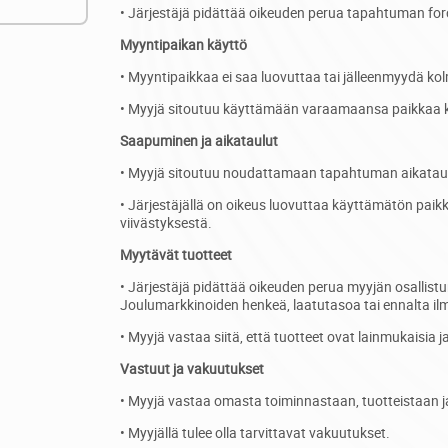
• Järjestäjä pidättää oikeuden perua tapahtuman forc
Myyntipaikan käyttö
• Myyntipaikkaa ei saa luovuttaa tai jälleenmyydä kol
• Myyjä sitoutuu käyttämään varaamaansa paikkaa 
Saapuminen ja aikataulut
• Myyjä sitoutuu noudattamaan tapahtuman aikataulu
• Järjestäjällä on oikeus luovuttaa käyttämätön paikk
viivästyksestä.
Myytävät tuotteet
• Järjestäjä pidättää oikeuden perua myyjän osallistu
Joulumarkkinoiden henkeä, laatutasoa tai ennalta il
• Myyjä vastaa siitä, että tuotteet ovat lainmukaisia ja 
Vastuut ja vakuutukset
• Myyjä vastaa omasta toiminnastaan, tuotteistaan j
• Myyjällä tulee olla tarvittavat vakuutukset.