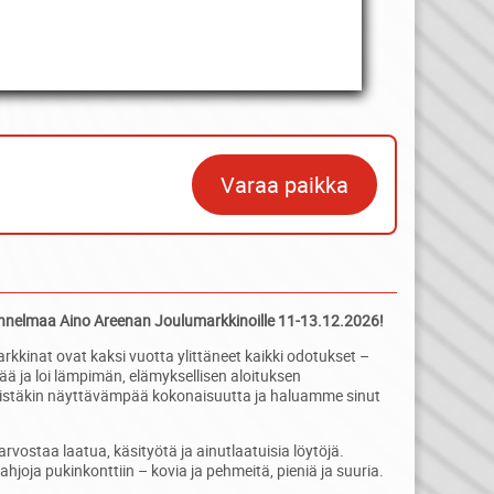
Varaa paikka
nelmaa Aino Areenan Joulumarkkinoille 11-13.12.2026!
kkinat ovat kaksi vuotta ylittäneet kaikki odotukset –
ä ja loi lämpimän, elämyksellisen aloituksen
tistäkin näyttävämpää kokonaisuutta ja haluamme sinut
arvostaa laatua, käsityötä ja ainutlaatuisia löytöjä.
hjoja pukinkonttiin – kovia ja pehmeitä, pieniä ja suuria.