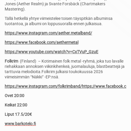
Jones (Aether Realm) ja Svante Forsbäck (Chartmakers
Mastering).
Tällä hetkellä yhtye viimeistelee toisen täyspitkän albuminsa
tuotantoa, ja albumi on loppusuoralla ennen julkaisua.
https://www.instagram.com/aether.metalband/
https://www.facebook.com/aethermetal
https://www.youtube.com/watch?v=CxTVuP_GzuE
Folkrim
(Finland) – Kotimainen folk metal -ryhmä, joka tuo lavalle
riehakkaan annoksen viikinkihenkeä, juomalauluja, blastbeattejä ja
tarttuvia melodioita.Folkrim julkaisi toukokuussa 2026
viimeisimmän “Näkki” -EP:nsä.
https://www.instagram.com/folkrimband/
https://www.facebook.com
Ovet 20:00
Keikat 22:00
Liput 17.5/20€
www.barkotelo.fi