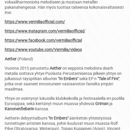
vokaaliharmonioita melodiseen ja mustaan metalliin
pakanahengessä. Hän myös tuottaa taiteensa kokonaisvaltaisesti
itse.
https://www.vermiliaofficial.com/
https://www.instagram.com/vermiliaofficial/
https://www.facebook.com/vermiliaofficial
https://www.youtube.com/Vermilia/videos
Aether
(Poland)
Vuonna 2015 perustettu
Aether
on eeppistä melodista death
metalia soittava yhtye Puolasta.Perustamisensa jälkeen yhtye on
julkaissut täyspitkän albumin
"In Embers"
sekä EP:n
"Tale of Fire"
,
jotka ovat saaneet innostuneen vastaanoton faneilta ympäri
maailmaa.
Yhtye on esiintynyt lukuisilla klubikeikoilla ja festivaaleilla eri puolilla
Eurooppaa, sekä kiertänyt muun muassa yhdessä
Griman
ja
Kanonenfieberin
kanssa.
Aetherin debyyttialbumi
"In Embers"
äänitettiin yhteistyössä
tunnettujen artistien kanssa, joihin kuuluvat muun muassa Rolf
Pilve (Stratovarius, Wintersun), Topias Kupiainen (Arion), Vincent